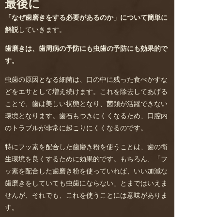
最後に
「なぜ歯磨きをする必要があるのか」について簡単に
解説
していきます。
歯磨きは、歯周病の予防にも虫歯の予防にも効果的で
す。
虫歯の原因となる細菌は、口の中に残った食べかすな
どをエサとして増え続けます。これを除去してあげる
ことで、歯は美しい状態となり、菌類が活躍できない
環境となります。歯石もつきにくくなるため、口腔内
のトラブルが非常に起こりにくくなるのです。
特にフッ素を配合した歯磨き粉を使うことは、歯の衛
生環境を良くするために効果的です。もちろん、「フ
ッ素を配合した歯磨き粉を使っていれば、いい加減な
歯磨きをしていても虫歯にならない」とまではいえま
せんが、それでも、これを使うことには意味がありま
す。